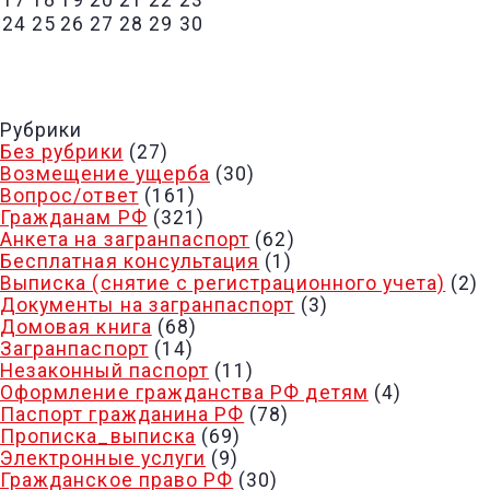
17
18
19
20
21
22
23
24
25
26
27
28
29
30
« ОКТ
Рубрики
Без рубрики
(27)
Возмещение ущерба
(30)
Вопрос/ответ
(161)
Гражданам РФ
(321)
Анкета на загранпаспорт
(62)
Бесплатная консультация
(1)
Выписка (снятие с регистрационного учета)
(2)
Документы на загранпаспорт
(3)
Домовая книга
(68)
Загранпаспорт
(14)
Незаконный паспорт
(11)
Оформление гражданства РФ детям
(4)
Паспорт гражданина РФ
(78)
Прописка_выписка
(69)
Электронные услуги
(9)
Гражданское право РФ
(30)