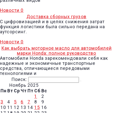
различных видов
Новости
0
Доставка сборных грузов
С цифровизацией и в целях снижения затрат
функция логистики была сильно передана на
аутсорсинг.
Новости
0
Как выбрать моторное масло для автомобилей
марки Honda: полное руководство
Автомобили Honda зарекомендовали себя как
надежные и экономичные транспортные
средства, отличающиеся передовыми
технологиями и
Поиск:
Ноябрь 2025
Пн
Вт
Ср
Чт
Пт
Сб
Вс
1
2
3
4
5
6
7
8
9
10
11
12
13
14
15
16