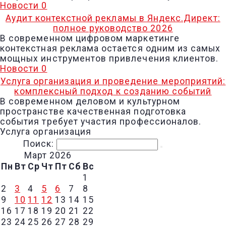
Новости
0
Аудит контекстной рекламы в Яндекс.Директ:
полное руководство 2026
В современном цифровом маркетинге
контекстная реклама остается одним из самых
мощных инструментов привлечения клиентов.
Новости
0
Услуга организация и проведение мероприятий:
комплексный подход к созданию событий
В современном деловом и культурном
пространстве качественная подготовка
события требует участия профессионалов.
Услуга организация
Поиск:
Март 2026
Пн
Вт
Ср
Чт
Пт
Сб
Вс
1
2
3
4
5
6
7
8
9
10
11
12
13
14
15
16
17
18
19
20
21
22
23
24
25
26
27
28
29