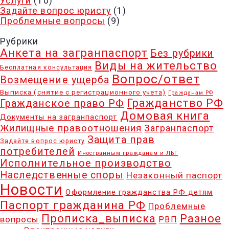
Услуги
(10)
Задайте вопрос юристу
(1)
Проблемные вопросы
(9)
Рубрики
Анкета на загранпаспорт
Без рубрики
Виды на жительство
Бесплатная консультация
Вопрос/ответ
Возмещение ущерба
Выписка (снятие с регистрационного учета)
Гражданам РФ
Гражданство РФ
Гражданское право РФ
Домовая книга
Документы на загранпаспорт
Жилищные правоотношения
Загранпаспорт
Защита прав
Задайте вопрос юристу
потребителей
Иностранным гражданам и ЛБГ
Исполнительное производство
Наследственные споры
Незаконный паспорт
Новости
Оформление гражданства РФ детям
Паспорт гражданина РФ
Проблемные
Разное
Прописка_выписка
вопросы
РВП