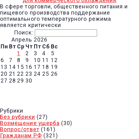
для коммерческого охлаждения
В сфере торговли, общественного питания и
пищевого производства поддержание
оптимального температурного режима
является критически
Поиск:
Апрель 2026
Пн
Вт
Ср
Чт
Пт
Сб
Вс
1
2
3
4
5
6
7
8
9
10
11
12
13
14
15
16
17
18
19
20
21
22
23
24
25
26
27
28
29
30
« МАР
Рубрики
Без рубрики
(27)
Возмещение ущерба
(30)
Вопрос/ответ
(161)
Гражданам РФ
(321)