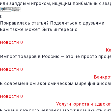
или заядлым игроком, ищущим прибыльных азарт
0
Понравилась статья? Поделиться с друзьями:
Вам также может быть интересно
Новости
0
Ка
Импорт товаров в Россию — это не просто проц
Новости
0
Банкро
В современном экономическом мире финансовые
Новости
0
Услуги юриста и адвок
В жизни каждого человека могут возникнуть с