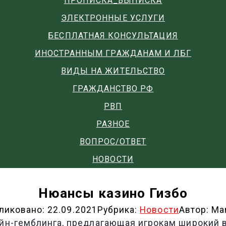
ПРОПИСКА_ВЫПИСКА
ЭЛЕКТРОННЫЕ УСЛУГИ
БЕСПЛАТНАЯ КОНСУЛЬТАЦИЯ
ИНОСТРАННЫМ ГРАЖДАНАМ И ЛБГ
ВИДЫ НА ЖИТЕЛЬСТВО
ГРАЖДАНСТВО РФ
РВП
РАЗНОЕ
ВОПРОС/ОТВЕТ
НОВОСТИ
Нюансы казино Гизбо
ликовано:
22.09.2021
Рубрика:
Новости
Автор:
Ma
айн-гемблинга, предлагающая игрокам широкий 