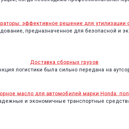
раторы: эффективное решение для утилизации 
дование, предназначенное для безопасной и эк
Доставка сборных грузов
нкция логистики была сильно передана на аутсо
орное масло для автомобилей марки Honda: по
надежные и экономичные транспортные средств