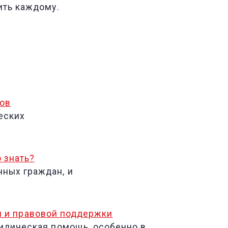
ить каждому.
ров
еских
 знать?
ных граждан, и
ы и правовой поддержки
ридическая помощь, особенно в