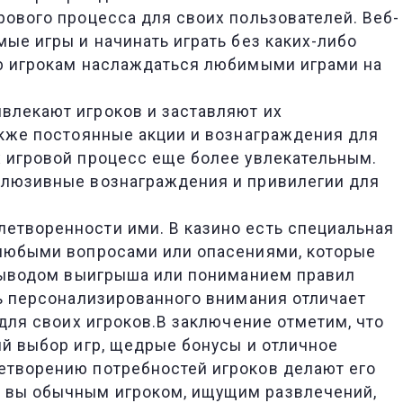
рового процесса для своих пользователей. Веб-
ые игры и начинать играть без каких-либо
ую игрокам наслаждаться любимыми играми на
влекают игроков и заставляют их
акже постоянные акции и вознаграждения для
х игровой процесс еще более увлекательным.
склюзивные вознаграждения и привилегии для
летворенности ими. В казино есть специальная
с любыми вопросами или опасениями, которые
, выводом выигрыша или пониманием правил
нь персонализированного внимания отличает
 для своих игроков.В заключение отметим, что
ий выбор игр, щедрые бонусы и отличное
летворению потребностей игроков делают его
и вы обычным игроком, ищущим развлечений,