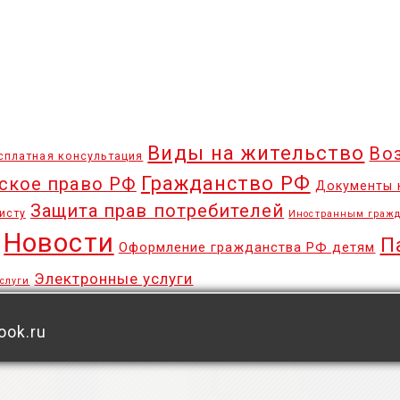
Виды на жительство
Во
сплатная консультация
Гражданство РФ
ское право РФ
Документы 
Защита прав потребителей
исту
Иностранным гражд
Новости
П
Оформление гражданства РФ детям
Электронные услуги
слуги
ook.ru