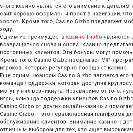
этого казино является его внимание к деталям
сайт хорошо оформлен и прост в навигации, что
хлопот. Кроме того, Casino Gizbo предлагает 
ходу.
Одним из преимуществ
казино Гизбо
являются щ
возвращаться снова и снова. Казино предлагае
постоянных клиентов. Эти бонусы могут помочь
Кроме того, Casino Gizbo предлагает VIP-про
игроков, которые регулярно посещают казино.
Еще одним нюансом Casino Gizbo является его
команда поддержки, которая доступна круглос
могут у них возникнуть. Независимо от того, 
игры, команда поддержки клиентов Casino Gizb
Casino Gizbo от других онлайн-казино и помога
Casino Gizbo — это первоклассная платформа д
обслуживание клиентов. Внимание казино к де
отличным выбором для тех, кто ищет высокока