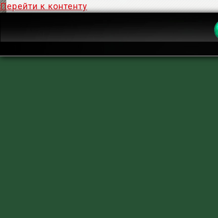
Перейти к контенту