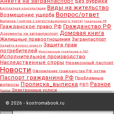
Анкета на загранпаспорт
Без рубрики
Виды на жительство
Бесплатная консультация
Вопрос/ответ
Возмещение ущерба
Выписка (снятие с регистрационного учета)
Гражданам РФ
Гражданство РФ
Гражданское право РФ
Домовая книга
Документы на загранпаспорт
Жилищные правоотношения
Загранпаспорт
Защита прав
Задайте вопрос юристу
потребителей
Иностранным гражданам и ЛБГ
Исполнительное производство
Наследственные споры
Незаконный паспорт
Новости
Оформление гражданства РФ детям
Паспорт гражданина РФ
Проблемные
Прописка_выписка
Разное
вопросы
РВП
Электронные услуги
Услуги
©
2026 - kostromabook.ru