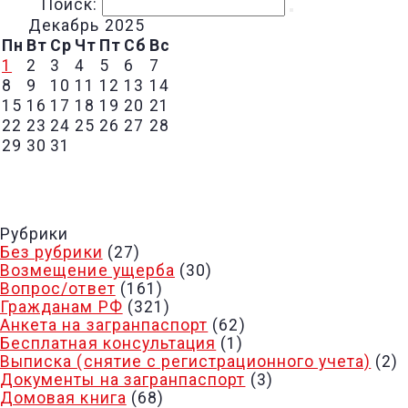
Поиск:
Декабрь 2025
Пн
Вт
Ср
Чт
Пт
Сб
Вс
1
2
3
4
5
6
7
8
9
10
11
12
13
14
15
16
17
18
19
20
21
22
23
24
25
26
27
28
29
30
31
« НОЯ
Рубрики
Без рубрики
(27)
Возмещение ущерба
(30)
Вопрос/ответ
(161)
Гражданам РФ
(321)
Анкета на загранпаспорт
(62)
Бесплатная консультация
(1)
Выписка (снятие с регистрационного учета)
(2)
Документы на загранпаспорт
(3)
Домовая книга
(68)