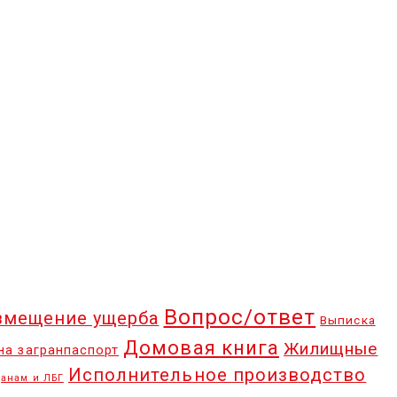
Вопрос/ответ
змещение ущерба
Выписка
Домовая книга
Жилищные
на загранпаспорт
Исполнительное производство
анам и ЛБГ